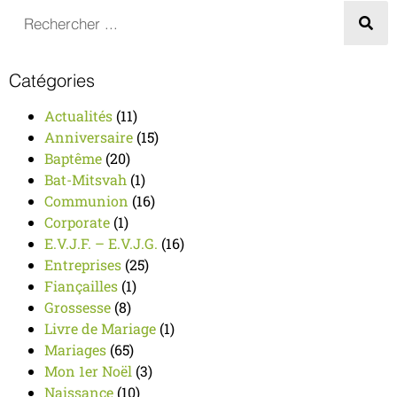
Catégories
Actualités
(11)
Anniversaire
(15)
Baptême
(20)
Bat-Mitsvah
(1)
Communion
(16)
Corporate
(1)
E.V.J.F. – E.V.J.G.
(16)
Entreprises
(25)
Fiançailles
(1)
Grossesse
(8)
Livre de Mariage
(1)
Mariages
(65)
Mon 1er Noël
(3)
Naissance
(10)