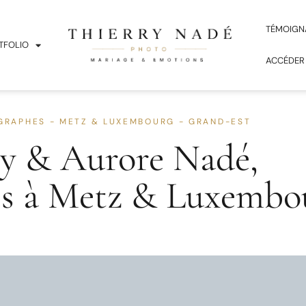
TÉMOIGN
TFOLIO
ACCÉDER
GRAPHES - METZ & LUXEMBOURG - GRAND-EST
ry & Aurore Nadé,
es à Metz & Luxembo