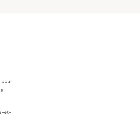
é pour
re
e-et-