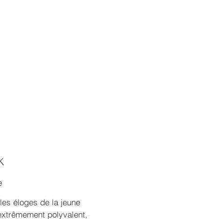
K
e
 les éloges de la jeune
 extrêmement polyvalent,