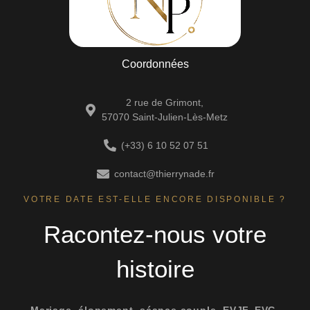
Coordonnées
2 rue de Grimont,
57070 Saint-Julien-Lès-Metz
(+33) 6 10 52 07 51
contact@thierrynade.fr
VOTRE DATE EST-ELLE ENCORE DISPONIBLE ?
Racontez-nous votre
histoire
Mariage, élopement, séance couple, EVJF, EVG,