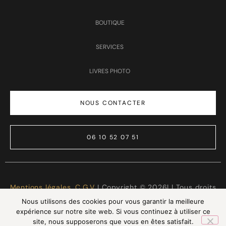
BOUTIQUE
SERVICES
LIVRES PHOTO
NOUS CONTACTER
06 10 52 07 51
Mentions légales
,
C.G.V
I Copyright © 2026| | Tous droits
réservés | Made with ❤️
LTG Services
Nous utilisons des cookies pour vous garantir la meilleure
expérience sur notre site web. Si vous continuez à utiliser ce
site, nous supposerons que vous en êtes satisfait.