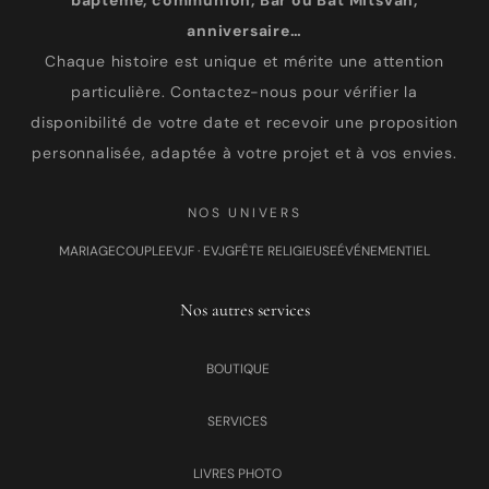
baptême, communion, Bar ou Bat Mitsvah,
anniversaire…
Chaque histoire est unique et mérite une attention
particulière. Contactez-nous pour vérifier la
disponibilité de votre date et recevoir une proposition
personnalisée, adaptée à votre projet et à vos envies.
NOS UNIVERS
MARIAGE
COUPLE
EVJF · EVJG
FÊTE RELIGIEUSE
ÉVÉNEMENTIEL
Nos autres services
BOUTIQUE
SERVICES
LIVRES PHOTO