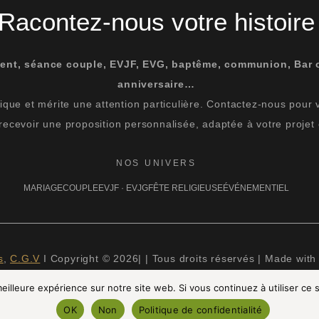
Racontez-nous votre histoire
ent, séance couple, EVJF, EVG, baptême, communion, Bar 
anniversaire…
que et mérite une attention particulière. Contactez-nous pour vér
 recevoir une proposition personnalisée, adaptée à votre projet 
NOS UNIVERS
MARIAGE
COUPLE
EVJF · EVJG
FÊTE RELIGIEUSE
ÉVÉNEMENTIEL
s
,
C.G.V
I Copyright © 2026| | Tous droits réservés | Made with
eilleure expérience sur notre site web. Si vous continuez à utiliser ce
OK
Non
Politique de confidentialité
AGRAM
FACEBOOK
PINTEREST
LINKEDIN