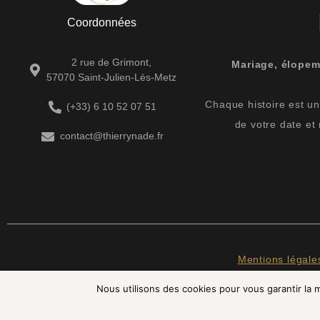
Coordonnées
2 rue de Grimont,
Mariage, élopem
57070 Saint-Julien-Lès-Metz
Chaque histoire est uni
(+33) 6 10 52 07 51
de votre date et
contact@thierrynade.fr
Mentions légale
Nous utilisons des cookies pour vous garantir la m
INST