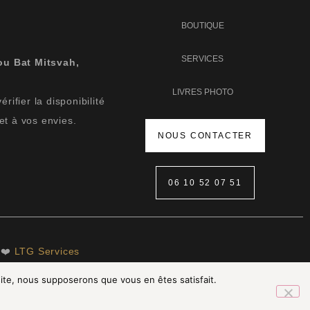
BOUTIQUE
SERVICES
ou Bat Mitsvah,
LIVRES PHOTO
ifier la disponibilité
et à vos envies.
NOUS CONTACTER
06 10 52 07 51
 ❤️
LTG Services
 site, nous supposerons que vous en êtes satisfait.