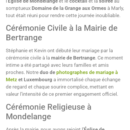
l’
Église de Mondelange
et le
cocktail
et la
soirée
au
somptueux
Domaine de la Grange aux Ormes
à Marly,
tout était réuni pour rendre cette journée inoubliable.
Cérémonie Civile à la Mairie de
Bertrange
Stéphanie et Kevin ont débuté leur mariage par la
cérémonie civile à la
mairie de Bertrange
. Ce moment
intime a été partagé avec leurs familles et amis
proches. Notre
duo de
photographes de mariage à
Metz
et Luxembourg
a immortalisé chaque échange
de regard et chaque sourire complice, mettant en
valeur l’intensité de ce premier engagement officiel.
Cérémonie Religieuse à
Mondelange
Après la mairie, nous avons rejoint l’
Église de