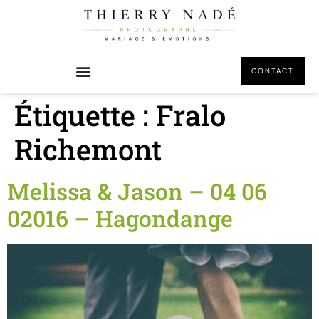
principal
CONTACT
Étiquette :
Fralo
Richemont
Melissa & Jason – 04 06
02016 – Hagondange