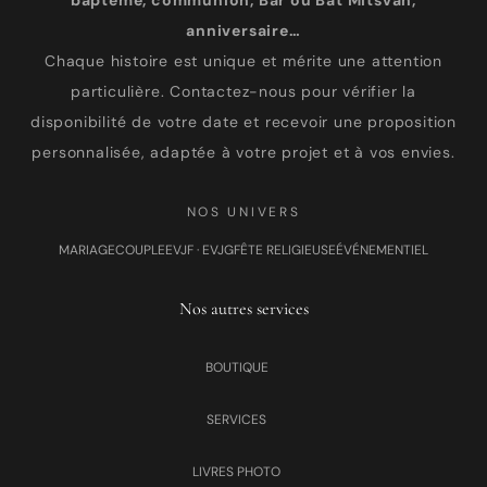
baptême, communion, Bar ou Bat Mitsvah,
anniversaire…
Chaque histoire est unique et mérite une attention
particulière. Contactez-nous pour vérifier la
disponibilité de votre date et recevoir une proposition
personnalisée, adaptée à votre projet et à vos envies.
NOS UNIVERS
MARIAGE
COUPLE
EVJF · EVJG
FÊTE RELIGIEUSE
ÉVÉNEMENTIEL
Nos autres services
BOUTIQUE
SERVICES
LIVRES PHOTO