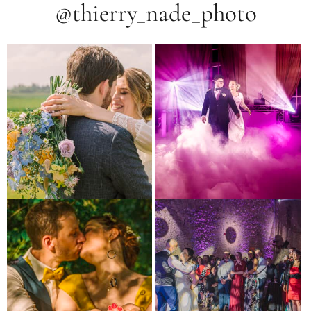
@thierry_nade_photo