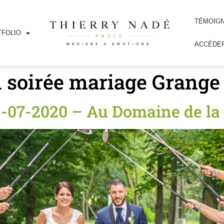
TÉMOIG
FOLIO
ACCÉDER
l soirée mariage Grang
8-07-2020 – Au Domaine de l