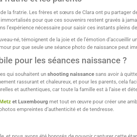
e la fratrie. Les frères et sœurs de Clara ont pu partager 
é immortalisés pour que ces souvenirs restent gravés à jama
ns l’expérience nécessaire pour saisir ces instants pleins de
uveau-né, témoignent de la joie et de l’émotion d’accueillir 
amour pur que seule une séance photo de naissance peut imm
ile pour les séances naissance ?
les qui souhaitent un
shooting naissance
sans avoir à quitte
ement rassurant et chaleureux, et pour les parents, cela facil
les et authentiques, car toute la famille est à l’aise et dét
 Metz
et Luxembourg
met tout en œuvre pour créer une ambi
 photos empreintes d’authenticité et de tendresse.
le, et nous avons été honorés de pouvoir capturer cette ét