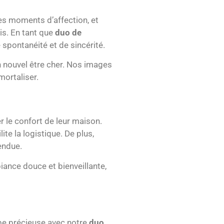
des moments d’affection, et
is. En tant que
duo de
 spontanéité et de sincérité.
un nouvel être cher. Nos images
ortaliser.
r le confort de leur maison.
ite la logistique. De plus,
endue.
ance douce et bienveillante,
ape précieuse avec notre
duo