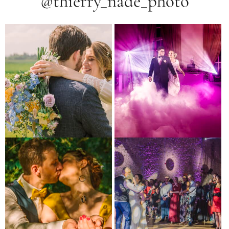
@thierry_nade_photo