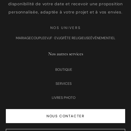
disponibilité de votre date et recevoir une proposition
personnalisée, adaptée à votre projet et à vos envies.
NOS UNIVERS
MARIAGE
COUPLE
EVJF · EVJG
FÊTE RELIGIEUSE
ÉVÉNEMENTIEL
Nos autres services
BOUTIQUE
SERVICES
LIVRES PHOTO
NOUS CONTACTER