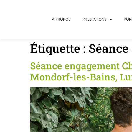
principal
A PROPOS
PRESTATIONS
POR
Étiquette :
Séance
Séance engagement Chl
Mondorf-les-Bains, L