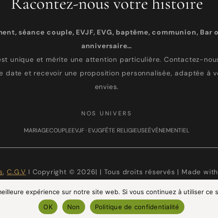
Racontez-nous votre histoire
ment, séance couple, EVJF, EVG, baptême, communion, Bar o
anniversaire…
st unique et mérite une attention particulière. Contactez-nous
re date et recevoir une proposition personnalisée, adaptée à v
envies.
NOS UNIVERS
MARIAGE
COUPLE
EVJF · EVJG
FÊTE RELIGIEUSE
ÉVÉNEMENTIEL
s
,
C.G.V
I Copyright © 2026| | Tous droits réservés | Made wit
eilleure expérience sur notre site web. Si vous continuez à utiliser ce
OK
Non
Politique de confidentialité
TAGRAM
FACEBOOK
PINTEREST
LINKEDIN