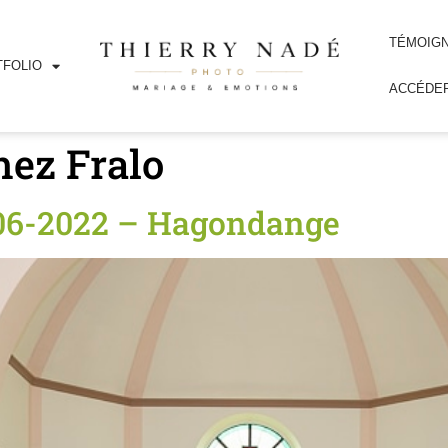
TÉMOIG
FOLIO
ACCÉDER
hez Fralo
06-2022 – Hagondange