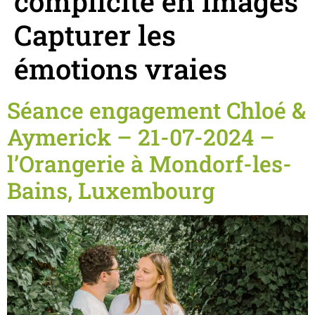
complicité en images
Capturer les
émotions vraies
Séance engagement Chloé &
Aymerick – 21-07-2024 –
l’Orangerie à Mondorf-les-
Bains, Luxembourg