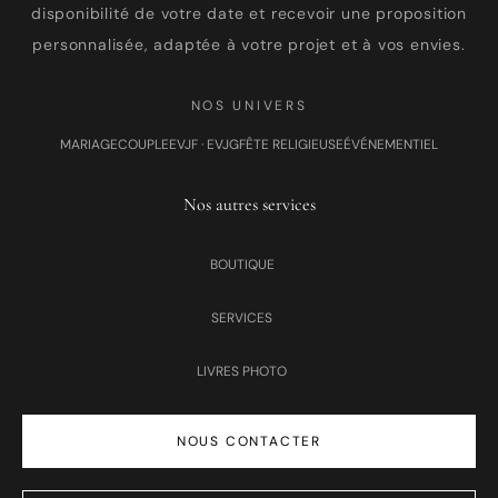
disponibilité de votre date et recevoir une proposition
personnalisée, adaptée à votre projet et à vos envies.
NOS UNIVERS
MARIAGE
COUPLE
EVJF · EVJG
FÊTE RELIGIEUSE
ÉVÉNEMENTIEL
Nos autres services
BOUTIQUE
SERVICES
LIVRES PHOTO
NOUS CONTACTER