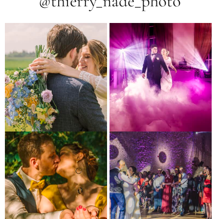
@thierry_nade_photo