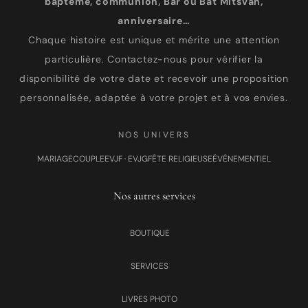
baptême, communion, Bar ou Bat Mitsvah,
anniversaire…
Chaque histoire est unique et mérite une attention
particulière. Contactez-nous pour vérifier la
disponibilité de votre date et recevoir une proposition
personnalisée, adaptée à votre projet et à vos envies.
NOS UNIVERS
MARIAGE
COUPLE
EVJF · EVJG
FÊTE RELIGIEUSE
ÉVÉNEMENTIEL
Nos autres services
BOUTIQUE
SERVICES
LIVRES PHOTO