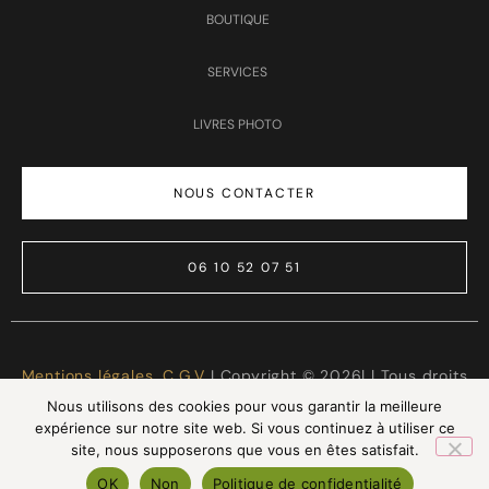
BOUTIQUE
SERVICES
LIVRES PHOTO
NOUS CONTACTER
06 10 52 07 51
Mentions légales
,
C.G.V
I Copyright © 2026| | Tous droits
réservés | Made with ❤️
LTG Services
Nous utilisons des cookies pour vous garantir la meilleure
expérience sur notre site web. Si vous continuez à utiliser ce
site, nous supposerons que vous en êtes satisfait.
OK
Non
Politique de confidentialité
INSTAGRAM
FACEBOOK
PINTEREST
LINKEDIN