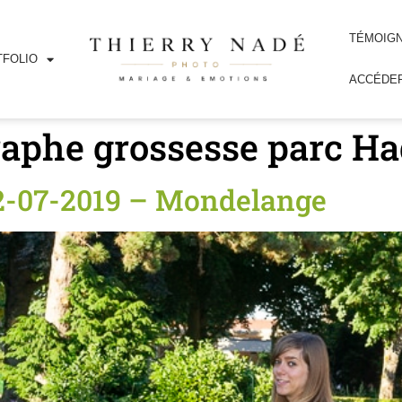
TÉMOIG
FOLIO
ACCÉDER
raphe grossesse parc H
02-07-2019 – Mondelange