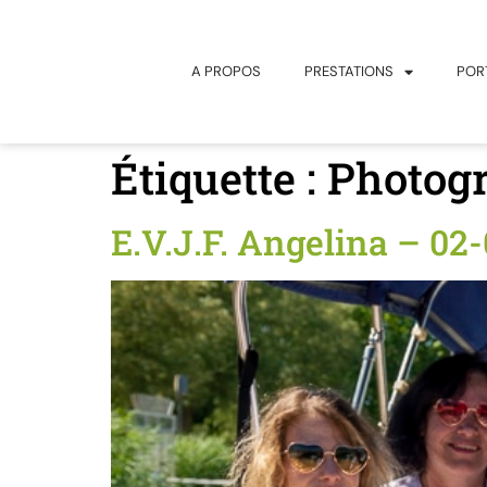
principal
A PROPOS
PRESTATIONS
POR
Étiquette :
Photogr
E.V.J.F. Angelina – 02