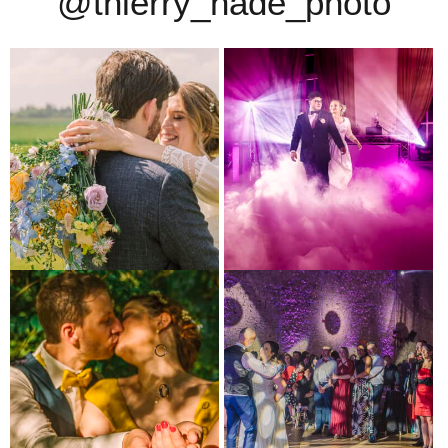
@thierry_nade_photo