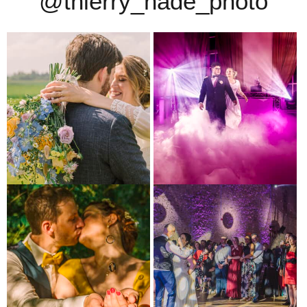
@thierry_nade_photo