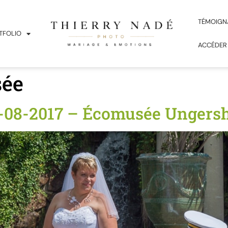
TÉMOIGN
TFOLIO
ACCÉDER
ée
19-08-2017 – Écomusée Ungers