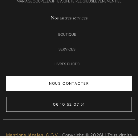
MARIAGE
COUPLE
EVJF · EVJG
FÊTE RELIGIEUSE
ÉVÉNEMENTIEL
Nos autres services
BOUTIQUE
SERVICES
LIVRES PHOTO
NOUS CONTACTER
06 10 52 07 51
Mentions légales
,
C.G.V
I Copyright © 2026| | Tous droits