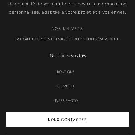
disponibilité de votre date et recevoir une proposition
personnalisée, adaptée à votre projet et à vos envies.
NOS UNIVERS
MARIAGE
COUPLE
EVJF · EVJG
FÊTE RELIGIEUSE
ÉVÉNEMENTIEL
Nos autres services
BOUTIQUE
SERVICES
LIVRES PHOTO
NOUS CONTACTER