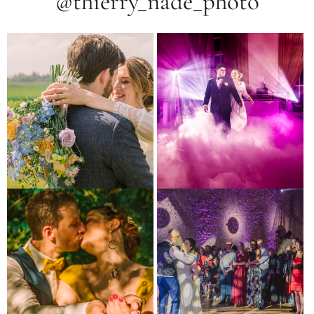
@thierry_nade_photo