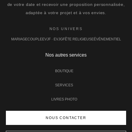
de votre date et recevoir une proposition personnalisée,
adaptée à votre projet et à vos envies.
NOS UNIVERS
MARIAGE
COUPLE
EVJF · EVJG
FÊTE RELIGIEUSE
ÉVÉNEMENTIEL
Nos autres services
BOUTIQUE
SERVICES
LIVRES PHOTO
NOUS CONTACTER