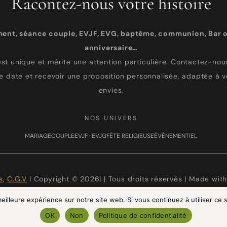
Racontez-nous votre histoire
ment, séance couple, EVJF, EVG, baptême, communion, Bar o
anniversaire…
st unique et mérite une attention particulière. Contactez-nous
re date et recevoir une proposition personnalisée, adaptée à v
envies.
NOS UNIVERS
MARIAGE
COUPLE
EVJF · EVJG
FÊTE RELIGIEUSE
ÉVÉNEMENTIEL
s
,
C.G.V
I Copyright © 2026| | Tous droits réservés | Made wit
eilleure expérience sur notre site web. Si vous continuez à utiliser ce
OK
Non
Politique de confidentialité
TAGRAM
FACEBOOK
PINTEREST
LINKEDIN