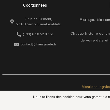
Coordonnées
2 rue de Grimont,
Mariage, élopem
57070 Saint-Julien-Lès-Metz
Chaque histoire est uni
(+33) 6 10 52 07 51
de votre date et
contact@thierrynade.fr
Mentions légale
Nous utilisons des cookies pour vous garantir la m
INST