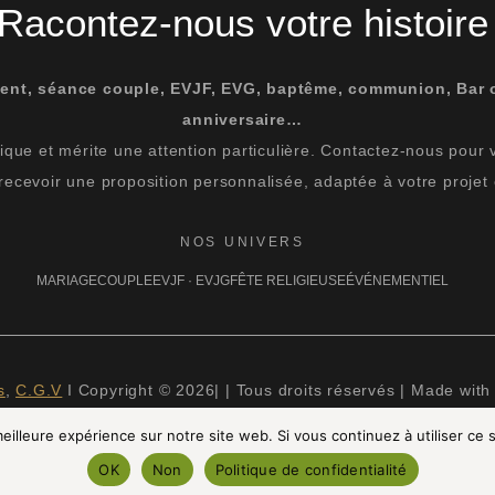
Racontez-nous votre histoire
ent, séance couple, EVJF, EVG, baptême, communion, Bar 
anniversaire…
que et mérite une attention particulière. Contactez-nous pour vér
 recevoir une proposition personnalisée, adaptée à votre projet 
NOS UNIVERS
MARIAGE
COUPLE
EVJF · EVJG
FÊTE RELIGIEUSE
ÉVÉNEMENTIEL
s
,
C.G.V
I Copyright © 2026| | Tous droits réservés | Made with
eilleure expérience sur notre site web. Si vous continuez à utiliser ce
OK
Non
Politique de confidentialité
AGRAM
FACEBOOK
PINTEREST
LINKEDIN