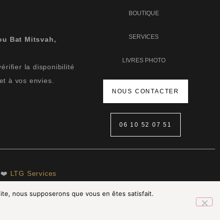
BOUTIQUE
SERVICES
ou Bat Mitsvah,
LIVRES PHOTO
ifier la disponibilité
et à vos envies.
NOUS CONTACTER
06 10 52 07 51
 ❤️
LTG Services
 site, nous supposerons que vous en êtes satisfait.