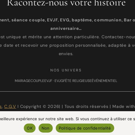
Racontez-nous votre histoire
ment, séance couple, EVJF, EVG, baptême, communion, Bar o
anniversaire…
st unique et mérite une attention particulière. Contactez-nous
re date et recevoir une proposition personnalisée, adaptée à v
envies.
NOS UNIVERS
MARIAGE
COUPLE
EVJF · EVJG
FÊTE RELIGIEUSE
ÉVÉNEMENTIEL
s
,
C.G.V
I Copyright © 2026| | Tous droits réservés | Made wit
eilleure expérience sur notre site web. Si vous continuez à utiliser ce
OK
Non
Politique de confidentialité
TAGRAM
FACEBOOK
PINTEREST
LINKEDIN