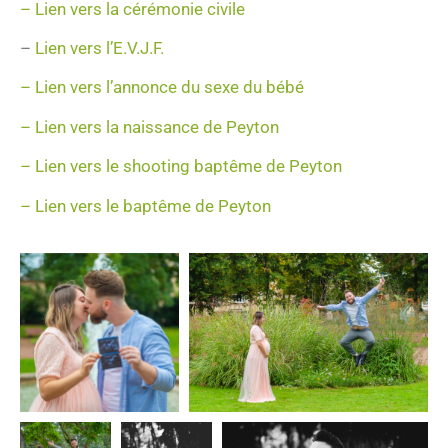
– Lien vers la cérémonie civile
–
Lien vers l’E.V.J.F.
– Lien vers l’annonce du sexe du bébé
– Lien vers la naissance de Peyton
– Lien vers le shooting baptême de Peyton
– Lien vers le baptême de Peyton