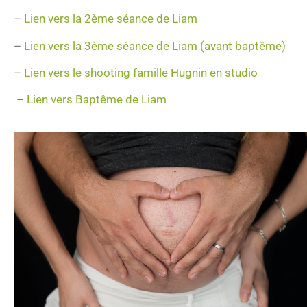
–
Lien vers la 2ème séance de Liam
–
Lien vers la 3ème séance de Liam (avant baptême)
–
Lien vers le shooting famille Hugnin en studio
–
Lien vers Baptême de Liam