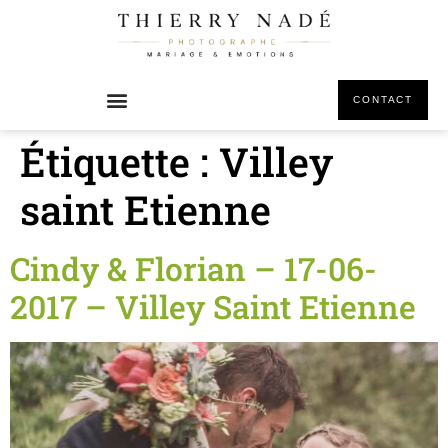
principal
CONTACT
Étiquette :
Villey
saint Etienne
Cindy & Florian – 17-06-
2017 – Villey Saint Etienne