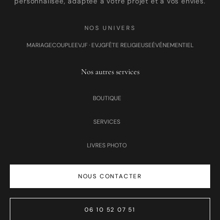
personnalisée, adaptée à votre projet et à vos envies.
NOS UNIVERS
MARIAGE
COUPLE
EVJF · EVJG
FÊTE RELIGIEUSE
ÉVÉNEMENTIEL
Nos autres services
BOUTIQUE
SERVICES
LIVRES PHOTO
NOUS CONTACTER
06 10 52 07 51