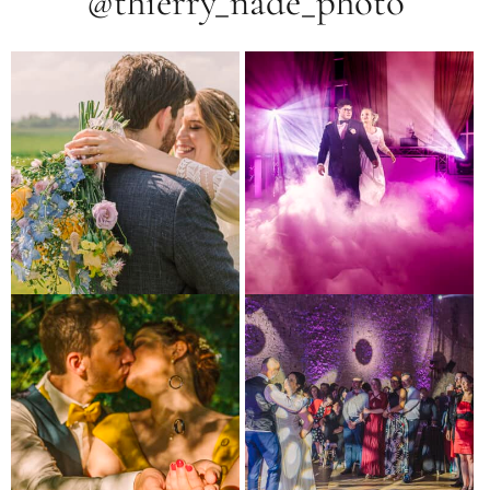
@thierry_nade_photo