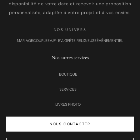
disponibilité de votre date et recevoir une proposition
personnalisée, adaptée à votre projet et à vos envies.
NOS UNIVERS
MARIAGE
COUPLE
EVJF · EVJG
FÊTE RELIGIEUSE
ÉVÉNEMENTIEL
Nos autres services
BOUTIQUE
SERVICES
LIVRES PHOTO
NOUS CONTACTER