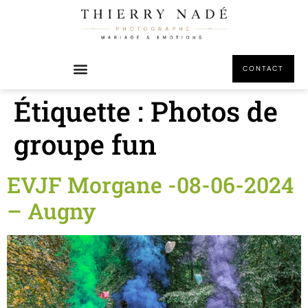
principal
CONTACT
Étiquette :
Photos de
groupe fun
EVJF Morgane -08-06-2024
– Augny