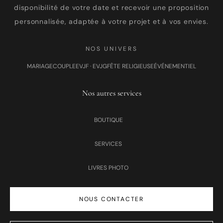
disponibilité de votre date et recevoir une proposition
personnalisée, adaptée à votre projet et à vos envies.
NOS UNIVERS
MARIAGE
COUPLE
EVJF · EVJG
FÊTE RELIGIEUSE
ÉVÉNEMENTIEL
Nos autres services
BOUTIQUE
SERVICES
LIVRES PHOTO
NOUS CONTACTER