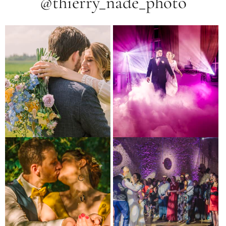
@thierry_nade_photo