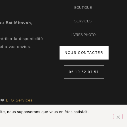
BOUTIQUE
SERVICES
ou Bat Mitsvah,
LIVRES PHOTO
ifier la disponibilité
et à vos envies.
NOUS CONTACTER
06 10 52 07 51
 ❤️
LTG Services
 site, nous supposerons que vous en êtes satisfait.