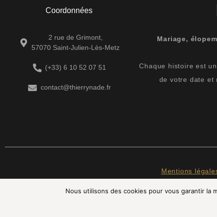
Coordonnées
2 rue de Grimont,
Mariage, élopem
57070 Saint-Julien-Lès-Metz
Chaque histoire est uni
(+33) 6 10 52 07 51
de votre date et
contact@thierrynade.fr
Mentions légale
Nous utilisons des cookies pour vous garantir la m
INST