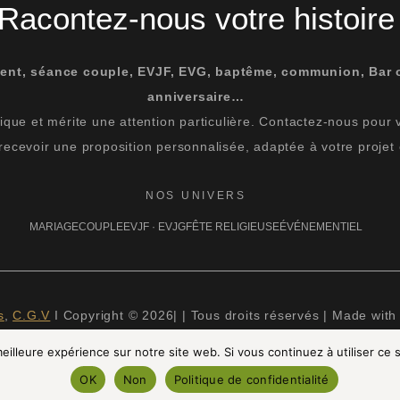
Racontez-nous votre histoire
ent, séance couple, EVJF, EVG, baptême, communion, Bar 
anniversaire…
que et mérite une attention particulière. Contactez-nous pour vér
 recevoir une proposition personnalisée, adaptée à votre projet 
NOS UNIVERS
MARIAGE
COUPLE
EVJF · EVJG
FÊTE RELIGIEUSE
ÉVÉNEMENTIEL
s
,
C.G.V
I Copyright © 2026| | Tous droits réservés | Made with
eilleure expérience sur notre site web. Si vous continuez à utiliser ce
OK
Non
Politique de confidentialité
AGRAM
FACEBOOK
PINTEREST
LINKEDIN