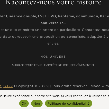
Racontez-nous votre histoire
ment, séance couple, EVJF, EVG, baptême, communion, Bar o
anniversaire…
st unique et mérite une attention particulière. Contactez-nous
re date et recevoir une proposition personnalisée, adaptée à v
envies.
NOS UNIVERS
MARIAGE
COUPLE
EVJF · EVJG
FÊTE RELIGIEUSE
ÉVÉNEMENTIEL
s
,
C.G.V
I Copyright © 2026| | Tous droits réservés | Made wit
eilleure expérience sur notre site web. Si vous continuez à utiliser ce
OK
Non
Politique de confidentialité
TAGRAM
FACEBOOK
PINTEREST
LINKEDIN