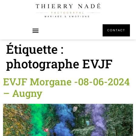
principal
CONTACT
Étiquette :
photographe EVJF
EVJF Morgane -08-06-2024
– Augny