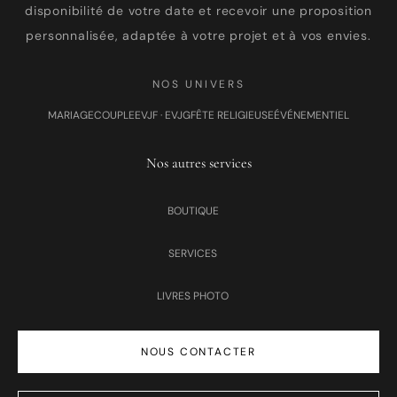
disponibilité de votre date et recevoir une proposition
personnalisée, adaptée à votre projet et à vos envies.
NOS UNIVERS
MARIAGE
COUPLE
EVJF · EVJG
FÊTE RELIGIEUSE
ÉVÉNEMENTIEL
Nos autres services
BOUTIQUE
SERVICES
LIVRES PHOTO
NOUS CONTACTER