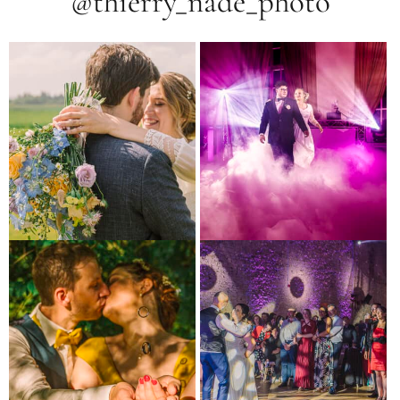
@thierry_nade_photo