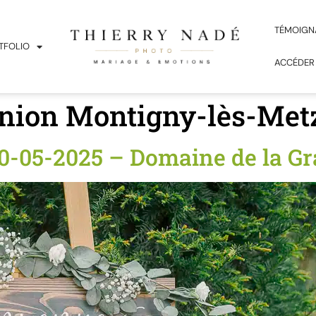
TÉMOIGN
TFOLIO
ACCÉDER
ion Montigny-lès-Met
0-05-2025 – Domaine de la G