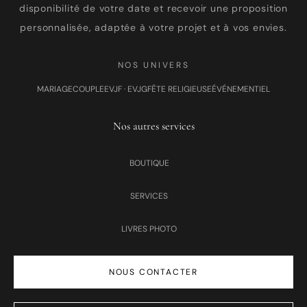
disponibilité de votre date et recevoir une proposition
personnalisée, adaptée à votre projet et à vos envies.
NOS UNIVERS
MARIAGE
COUPLE
EVJF · EVJG
FÊTE RELIGIEUSE
ÉVÉNEMENTIEL
Nos autres services
BOUTIQUE
SERVICES
LIVRES PHOTO
NOUS CONTACTER