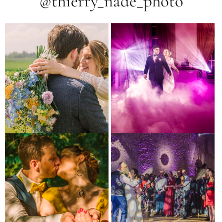
@thierry_nade_photo