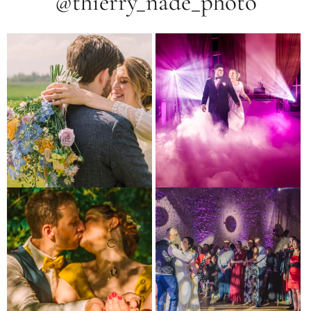
@thierry_nade_photo