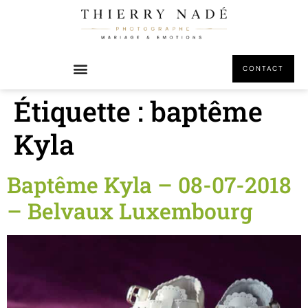
principal
CONTACT
Étiquette :
baptême
Kyla
Baptême Kyla – 08-07-2018
– Belvaux Luxembourg