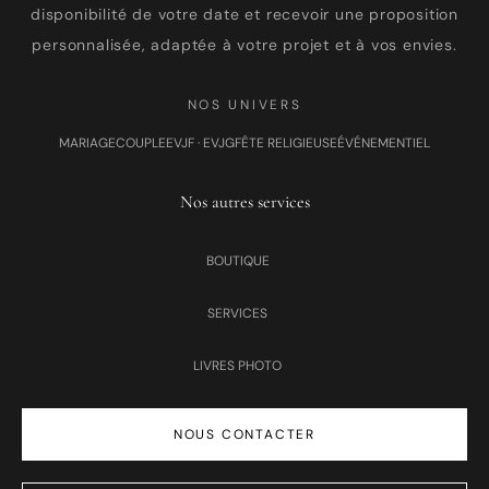
disponibilité de votre date et recevoir une proposition
personnalisée, adaptée à votre projet et à vos envies.
NOS UNIVERS
MARIAGE
COUPLE
EVJF · EVJG
FÊTE RELIGIEUSE
ÉVÉNEMENTIEL
Nos autres services
BOUTIQUE
SERVICES
LIVRES PHOTO
NOUS CONTACTER