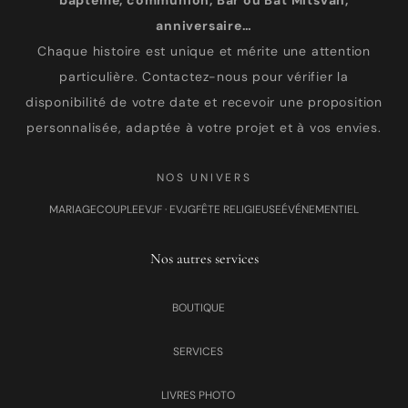
baptême, communion, Bar ou Bat Mitsvah,
anniversaire…
Chaque histoire est unique et mérite une attention
particulière. Contactez-nous pour vérifier la
disponibilité de votre date et recevoir une proposition
personnalisée, adaptée à votre projet et à vos envies.
NOS UNIVERS
MARIAGE
COUPLE
EVJF · EVJG
FÊTE RELIGIEUSE
ÉVÉNEMENTIEL
Nos autres services
BOUTIQUE
SERVICES
LIVRES PHOTO