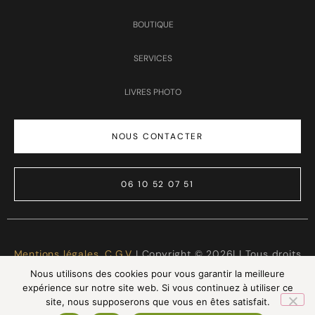
BOUTIQUE
SERVICES
LIVRES PHOTO
NOUS CONTACTER
06 10 52 07 51
Mentions légales
,
C.G.V
I Copyright © 2026| | Tous droits
réservés | Made with ❤️
LTG Services
Nous utilisons des cookies pour vous garantir la meilleure
expérience sur notre site web. Si vous continuez à utiliser ce
site, nous supposerons que vous en êtes satisfait.