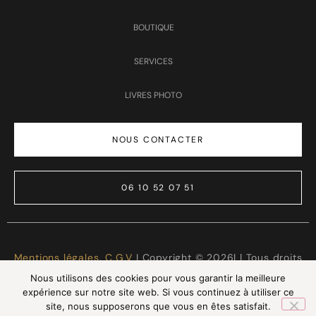
BOUTIQUE
SERVICES
LIVRES PHOTO
NOUS CONTACTER
06 10 52 07 51
Mentions légales
,
C.G.V
I Copyright © 2026| | Tous droits
réservés | Made with ❤️
LTG Services
Nous utilisons des cookies pour vous garantir la meilleure
expérience sur notre site web. Si vous continuez à utiliser ce
site, nous supposerons que vous en êtes satisfait.