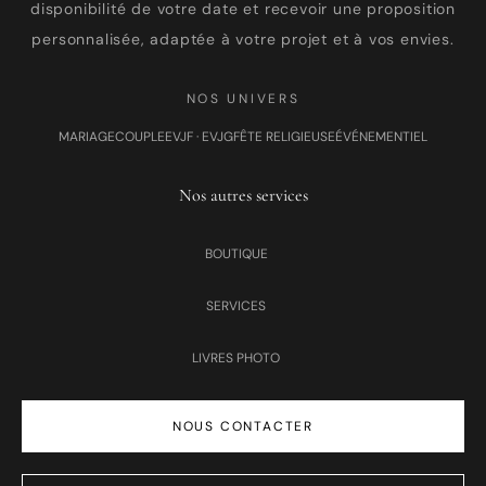
disponibilité de votre date et recevoir une proposition
personnalisée, adaptée à votre projet et à vos envies.
NOS UNIVERS
MARIAGE
COUPLE
EVJF · EVJG
FÊTE RELIGIEUSE
ÉVÉNEMENTIEL
Nos autres services
BOUTIQUE
SERVICES
LIVRES PHOTO
NOUS CONTACTER