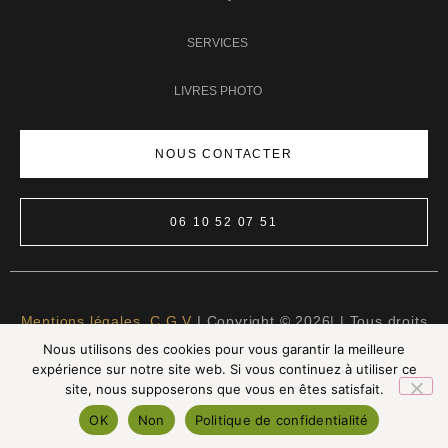
SERVICES
LIVRES PHOTO
NOUS CONTACTER
06 10 52 07 51
Mentions légales
,
C.G.V
I Copyright © 2026| | Tous droits
Nous utilisons des cookies pour vous garantir la meilleure
réservés | Made with ❤️
LTG Services
expérience sur notre site web. Si vous continuez à utiliser ce
site, nous supposerons que vous en êtes satisfait.
OK
Non
Politique de confidentialité
INSTAGRAM
FACEBOOK
PINTEREST
LINKEDIN