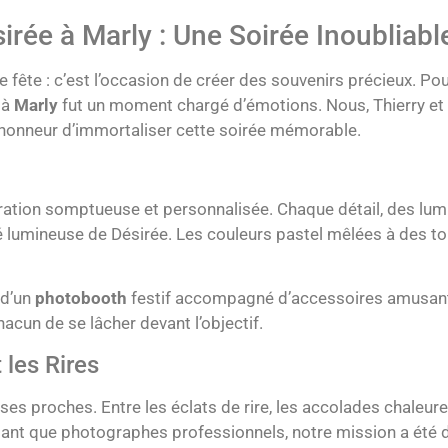
irée à Marly : Une Soirée Inoubliabl
 fête : c’est l’occasion de créer des souvenirs précieux. Po
 à
Marly
fut un moment chargé d’émotions. Nous, Thierry et 
l’honneur d’immortaliser cette soirée mémorable.
coration somptueuse et personnalisée. Chaque détail, des lu
é lumineuse de Désirée. Les couleurs pastel mêlées à des t
 d’un
photobooth
festif accompagné d’accessoires amusant
acun de se lâcher devant l’objectif.
 les Rires
 ses proches. Entre les éclats de rire, les accolades chaleu
n tant que photographes professionnels, notre mission a été