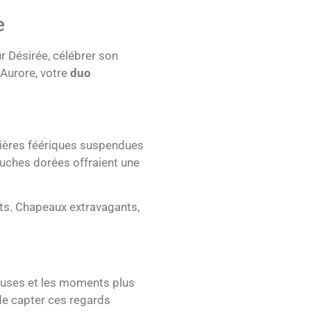
e
ur Désirée, célébrer son
Aurore, votre
duo
mières féériques suspendues
ouches dorées offraient une
s. Chapeaux extravagants,
reuses et les moments plus
 de capter ces regards