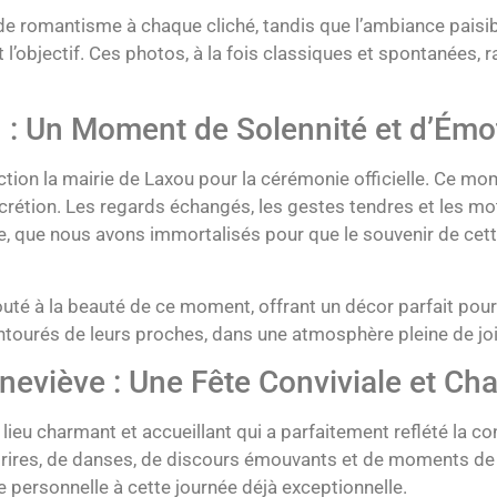
de romantisme à chaque cliché, tandis que l’ambiance paisibl
 l’objectif. Ces photos, à la fois classiques et spontanées, 
u : Un Moment de Solennité et d’Émo
ction la mairie de Laxou pour la cérémonie officielle. Ce mo
iscrétion. Les regards échangés, les gestes tendres et les 
le, que nous avons immortalisés pour que le souvenir de ce
jouté à la beauté de ce moment, offrant un décor parfait pou
ntourés de leurs proches, dans une atmosphère pleine de joi
neviève : Une Fête Conviviale et Ch
n lieu charmant et accueillant qui a parfaitement reflété la conv
de rires, de danses, de discours émouvants et de moments de 
he personnelle à cette journée déjà exceptionnelle.